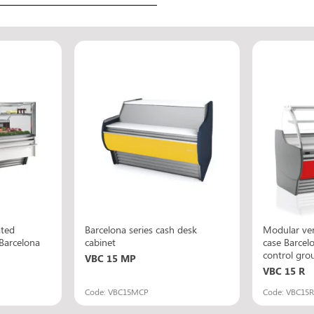
ated
Barcelona series cash desk
Modular ven
Barcelona
cabinet
case Barcel
control gro
VBC 15 MP
VBC 15 R
Code: VBC15MCP
Code: VBC15R