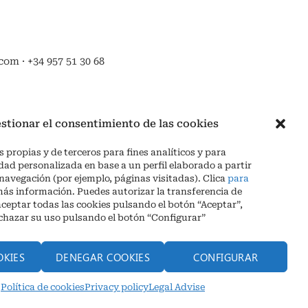
om · +34 957 51 30 68
stionar el consentimiento de las cookies
 propias y de terceros para fines analíticos y para
dad personalizada en base a un perfil elaborado a partir
 navegación (por ejemplo, páginas visitadas). Clica
para
ás información. Puedes autorizar la transferencia de
aceptar todas las cookies pulsando el botón “Aceptar”,
echazar su uso pulsando el botón “Configurar”
OKIES
DENEGAR COOKIES
CONFIGURAR
1 30 68
Política de cookies
Privacy policy
Legal Advise