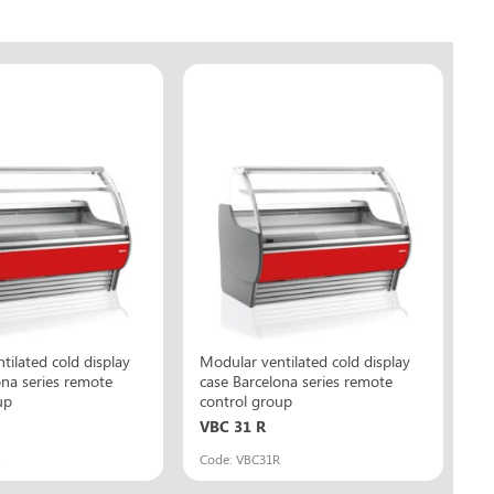
tilated cold display
Modular ventilated cold display
ona series remote
case Barcelona series remote
up
control group
VBC 31 R
Code: VBC31R