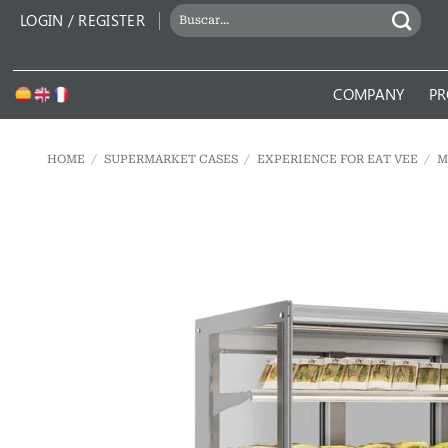
Skip
SEARCH
LOGIN / REGISTER
to
FOR:
content
COMPANY
PR
HOME
/
SUPERMARKET CASES
/
EXPERIENCE FOR EAT VEE
/
M