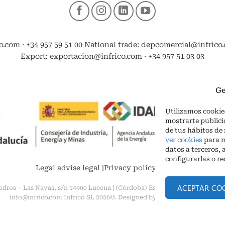
o.com · +34 957 59 51 00 National trade: depcomercial@infrico.c
Export: exportacion@infrico.com · +34 957 51 03 03
Ge
Utilizamos cookies
mostrarte publici
de tus hábitos de
ver cookies
para m
datos a terceros, 
configurarlas o r
Legal advise legal
|
Privacy policy
|
Cookies
ACEPTAR CO
edros – Las Navas, s/n 14900 Lucena | (Córdoba) España Phone. + 34 957 5
info@infrico.com Infrico SL 2026©. Designed by
Babait Technology