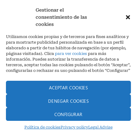
Gestionar el
consentimiento de las
cookies
Utilizamos cookies propias y de terceros para fines analíticos y
para mostrarte publicidad personalizada en base a un perfil
elaborado a partir de tus hábitos de navegación (por ejemplo,
páginas visitadas). Clica
para ver cookies
para más
Legal advise legal
|
Privacy policy
|
Cookies
información. Puedes autorizar la transferencia de datos a
terceros, aceptar todas las cookies pulsando el botón “Aceptar”,
configurarlas o rechazar su uso pulsando el botón “Configurar”
Los Piedros – Las Navas, s/n 14900 Lucena | (Córdoba) España
Phone. + 34 957 51 30 68
info@infrico.com Infrico SL 2026©. Designed by
Babait Technology
ACEPTAR COOKIES
DENEGAR COOKIES
CONFIGURAR
Política de cookies
Privacy policy
Legal Advise