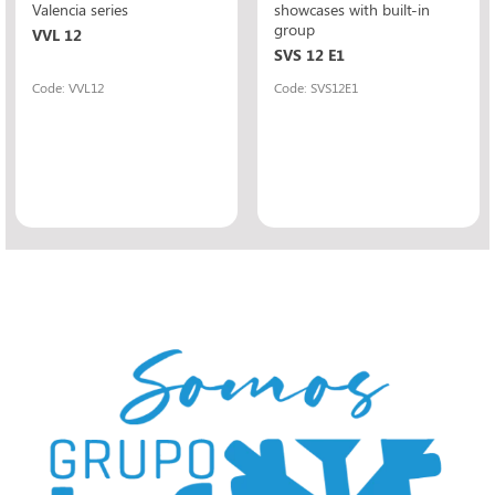
Valencia series
showcases with built-in
group
VVL 12
SVS 12 E1
Code: VVL12
Code: SVS12E1