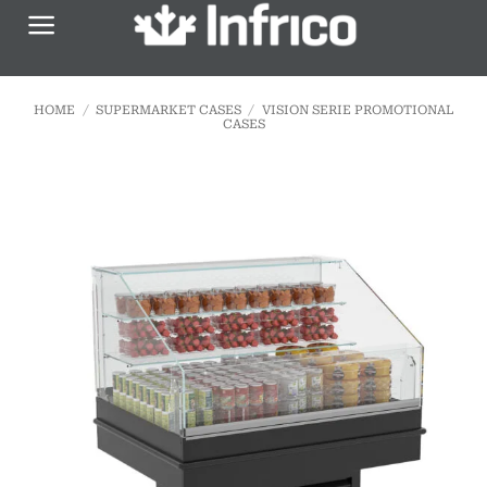
Skip
to
content
HOME
/
SUPERMARKET CASES
/
VISION SERIE PROMOTIONAL
CASES